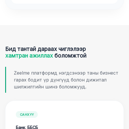
Бид тантай дараах чиглэлээр
хамтран ажиллах
боломжтой
Zeelme платформд нэгдсэнээр таны бизнест
гарах бодит үр дүнгүүд болон дижитал
шилжилтийн шинэ боломжууд.
САНХҮҮ
Банк, ББСБ