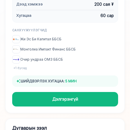
Дээд хэмжээ
200 сая ₮
Хугацаа
60 сар
САНХҮҮЖҮҮЛЭГЧИД
Жи Эс Би Капитал ББСБ
Монголиа Импакт Финанс ББСБ
Очир ундраа ОМЗ ББСБ
+
1
бусад
ШИЙДВЭРЛЭХ ХУГАЦАА:
5 МИН
Дэлгэрэнгүй
Дугаарын зээл