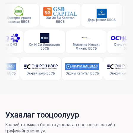
Дэлгэрэн үржих
Жи Эс Би Капитал
Дэлг
Дарь финанс ББСБ
капитал ББСБ
ББСБ
кап
чир ундраа ОМЗ
Си И Си Инвестмент
Монголиа Импакт
Очир у
ББСБ
ББСБ
Финанс ББСБ
ал ББСБ
Энхрэй кэйр ББСБ
Эксим Капитал ББСБ
Энхрэй кэйр ББС
Ухаалаг тооцоолуур
Зээлийн хэмжээ болон хугацаагаа сонгон төлөлтийн
графикийг харна уу.