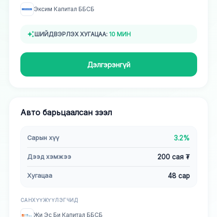
Эксим Капитал ББСБ
ШИЙДВЭРЛЭХ ХУГАЦАА:
10 МИН
Дэлгэрэнгүй
Авто барьцаалсан зээл
Сарын хүү
3.2%
Дээд хэмжээ
200 сая ₮
Хугацаа
48 сар
САНХҮҮЖҮҮЛЭГЧИД
Жи Эс Би Капитал ББСБ