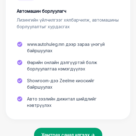
Автомашин борлуулагч
Лизингийн үйлчилгээг хялбарчилж, автомашины
борлуулалтыг хурдасгах
www.autohuleg.mn дээр зараа үнэгүй
байршуулах
Өөрийн онлайн дэлгүүртэй болж
борлуулалтаа нэмэгдүүлэх
Showroom-дээ Zeelme киоскийг
байршуулах
Авто зээлийн дижитал шийдлийг
нэвтрүүлэх
Хамтрах санал илгээх →