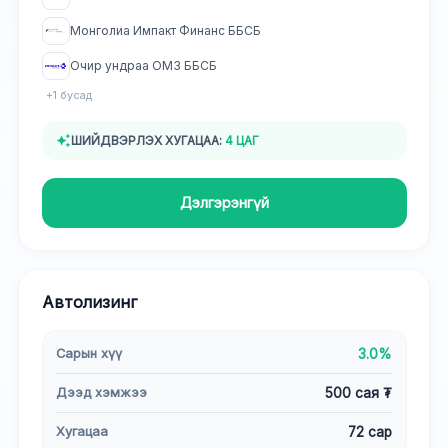
Монголиа Импакт Финанс ББСБ
Очир ундраа ОМЗ ББСБ
+
1
бусад
ШИЙДВЭРЛЭХ ХУГАЦАА:
4 ЦАГ
Дэлгэрэнгүй
Автолизинг
Сарын хүү
3.0%
Дээд хэмжээ
500 сая ₮
Хугацаа
72 сар