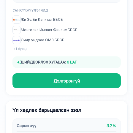
САНХҮҮЖҮҮЛЭГЧИД
Жи Эс Би Капитал ББСБ
Монголиа Импакт Финанс ББСБ
Очир ундраа ОМЗ ББСБ
+
1
бусад
ШИЙДВЭРЛЭХ ХУГАЦАА:
6 ЦАГ
Дэлгэрэнгүй
Үл хөдлөх барьцаалсан зээл
Сарын хүү
3.2%