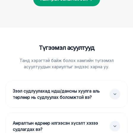
Түгээмэл асуултууд
Танд хэрэгтэй байж болох хамгийн түгээмэл
асуултуудын хариултыг эндээс харна уу.
Зээл судлуулахад ндш/дансны хуулга аль
төрлөөр нь судлуулах боломжтой вэ?
Амралтын өдрөөр илгээсэн хүсэлт хэзээ
судлагдах вэ?