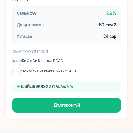
Сарын хүү
2.9%
Дээд хэмжээ
60 сая ₮
Хугацаа
24 сар
САНХҮҮЖҮҮЛЭГЧИД
Жи Эс Би Капитал ББСБ
Монголиа Импакт Финанс ББСБ
ШИЙДВЭРЛЭХ ХУГАЦАА:
N/A
Дэлгэрэнгүй