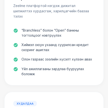
Zeelme платфортой нэгдэж дижитал
шилжилтээ хурдасгаж, харилцагчийн баазаа
тэлэх
“Branchless” болон “Open” банкны
тогтолцоог нэвтрүүлэх
Хиймэл оюун ухаанд суурилсан кредит
скоринг ашиглах
Олон газраас зээлийн хүсэлт хүлээн авах
Үйл ажиллагааны зардлаа бууруулах
боломж
ХУДАЛДАА