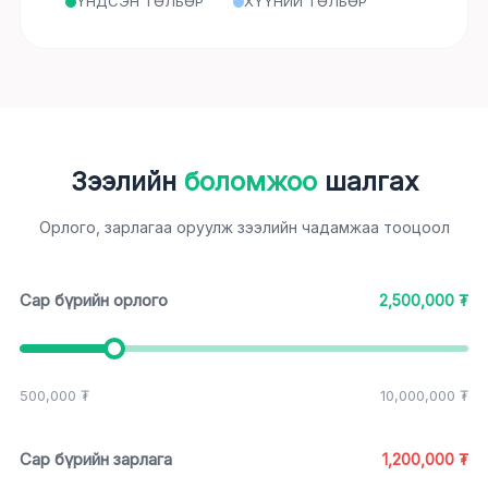
ҮНДСЭН ТӨЛБӨР
ХҮҮНИЙ ТӨЛБӨР
Зээлийн
боломжоо
шалгах
Орлого, зарлагаа оруулж зээлийн чадамжаа тооцоол
Сар бүрийн орлого
2,500,000
₮
500,000
₮
10,000,000
₮
Сар бүрийн зарлага
1,200,000
₮