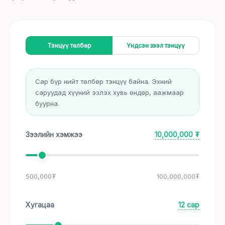
Тэнцүү төлбөр
Үндсэн зээл тэнцүү
Сар бүр нийт төлбөр тэнцүү байна. Эхний
саруудад хүүний эзлэх хувь өндөр, аажмаар
буурна.
Зээлийн хэмжээ
10,000,000
₮
500,000
₮
100,000,000
₮
Хугацаа
12
сар