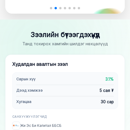
Зээлийн бүтээгдэхүүнүүд
Танд тохирох хамгийн шилдэг нөхцөлүүд
Худалдан авалтын зээл
Сарын хүү
3.1%
Дээд хэмжээ
5 сая ₮
Хугацаа
30 сар
САНХҮҮЖҮҮЛЭГЧИД
Жи Эс Би Капитал ББСБ