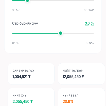
1
САР
60
САР
Сар бүрийн хүү
3.0
%
0.1
%
5.0
%
САР БҮР ТӨЛӨХ
НИЙТ ТӨЛБӨР
1,004,621
₮
12,055,450
₮
НИЙТ ХҮҮ
ХҮҮ / ЗЭЭЛ
2,055,450
₮
20.6
%