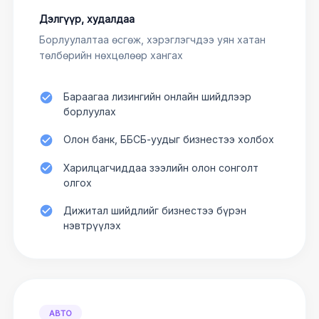
Дэлгүүр, худалдаа
Борлуулалтаа өсгөж, хэрэглэгчдээ уян хатан
төлбөрийн нөхцөлөөр хангах
Бараагаа лизингийн онлайн шийдлээр
борлуулах
Олон банк, ББСБ-уудыг бизнестээ холбох
Харилцагчиддаа зээлийн олон сонголт
олгох
Дижитал шийдлийг бизнестээ бүрэн
нэвтрүүлэх
АВТО