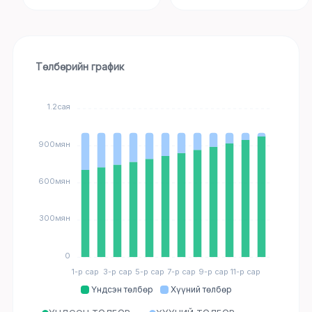
Төлбөрийн график
1.2сая
900мян
600мян
300мян
0
1-р сар
3-р сар
5-р сар
7-р сар
9-р сар
11-р сар
Үндсэн төлбөр
Хүүний төлбөр