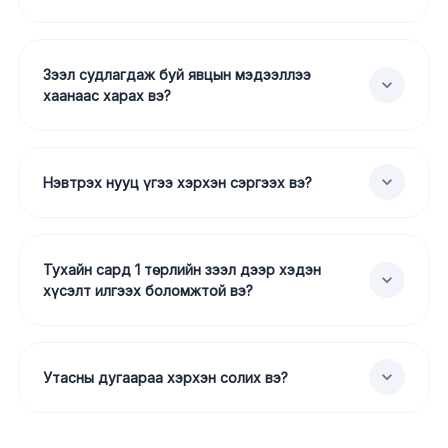
Зээл судлагдаж буй явцын мэдээллээ
хаанаас харах вэ?
Нэвтрэх нууц үгээ хэрхэн сэргээх вэ?
Тухайн сард 1 төрлийн зээл дээр хэдэн
хүсэлт илгээх боломжтой вэ?
Утасны дугаараа хэрхэн солих вэ?