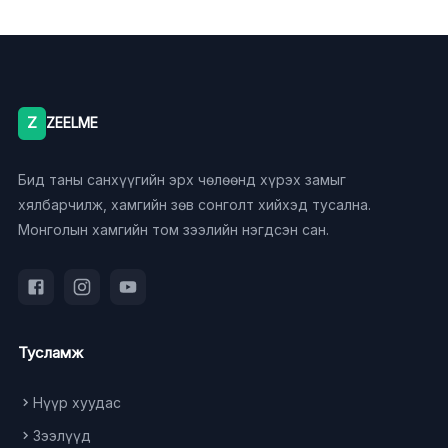
Z
ZEELME
Бид таны санхүүгийн эрх чөлөөнд хүрэх замыг
хялбарчилж, хамгийн зөв сонголт хийхэд тусална.
Монголын хамгийн том зээлийн нэгдсэн сан.
Тусламж
Нүүр хуудас
Зээлүүд