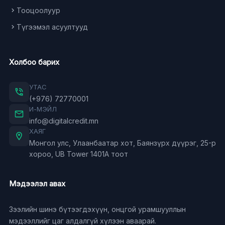
Тооцоолуур
Түгээмэл асуултууд
Холбоо барих
УТАС
(+976)
72770001
И-МЭЙЛ
info@digitalcredit.mn
ХАЯГ
Монгол улс, Улаанбаатар хот, Баянзүрх дүүрэг, 25-р
хороо, UB Tower 1401A тоот
Мэдээлэл авах
Зээлийн шинэ бүтээгдэхүүн, онцгой урамшууллын
мэдээллийг цаг алдалгүй хүлээн аваарай.