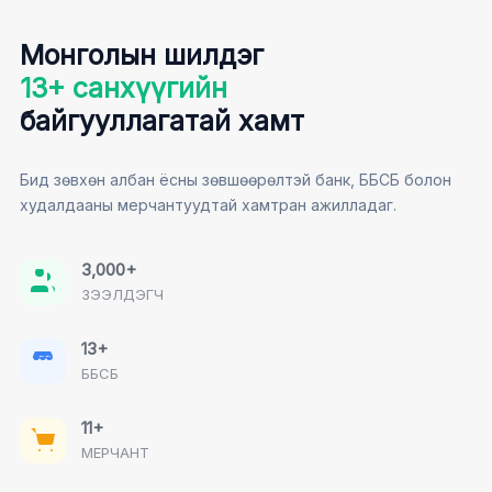
Монголын шилдэг
13+ санхүүгийн
байгууллагатай хамт
Бид зөвхөн албан ёсны зөвшөөрөлтэй банк, ББСБ болон
худалдааны мерчантуудтай хамтран ажилладаг.
3,000+
ЗЭЭЛДЭГЧ
13+
ББСБ
11+
МЕРЧАНТ