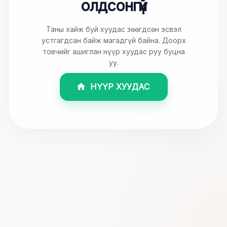
олдсонгүй
Таны хайж буй хуудас зөөгдсөн эсвэл
устгагдсан байж магадгүй байна. Доорх
товчийг ашиглан нүүр хуудас руу буцна
уу.
НҮҮР ХУУДАС