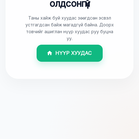
олдсонгүй
Таны хайж буй хуудас зөөгдсөн эсвэл
устгагдсан байж магадгүй байна. Доорх
товчийг ашиглан нүүр хуудас руу буцна
уу.
НҮҮР ХУУДАС